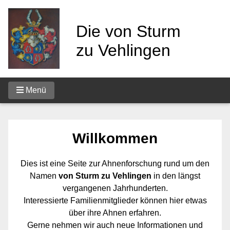
Die von Sturm
zu Vehlingen
Menü
Startseite
Die Bereiche der Website
Das Wappen
Willkommen
Bertram
Dies ist eine Seite zur Ahnenforschung rund um den
Das Buch
Namen
von Sturm zu Vehlingen
in den längst
Die Burg
vergangenen Jahrhunderten.
Ahnentafel
Interessierte Familienmitglieder können hier etwas
über ihre Ahnen erfahren.
Forscher
Gerne nehmen wir auch neue Informationen und